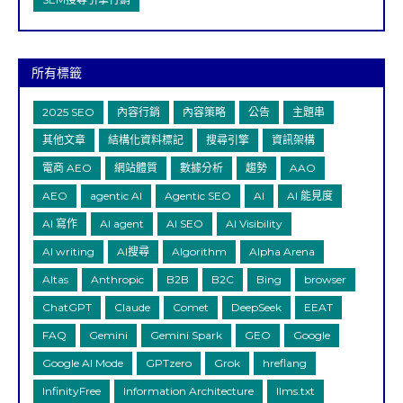
所有標籤
2025 SEO
內容行銷
內容策略
公告
主題串
其他文章
結構化資料標記
搜尋引擎
資訊架構
電商 AEO
網站體質
數據分析
趨勢
AAO
AEO
agentic AI
Agentic SEO
AI
AI 能見度
AI 寫作
AI agent
AI SEO
AI Visibility
AI writing
AI搜尋
Algorithm
Alpha Arena
Altas
Anthropic
B2B
B2C
Bing
browser
ChatGPT
Claude
Comet
DeepSeek
EEAT
FAQ
Gemini
Gemini Spark
GEO
Google
Google AI Mode
GPTzero
Grok
hreflang
InfinityFree
Information Architecture
llms.txt