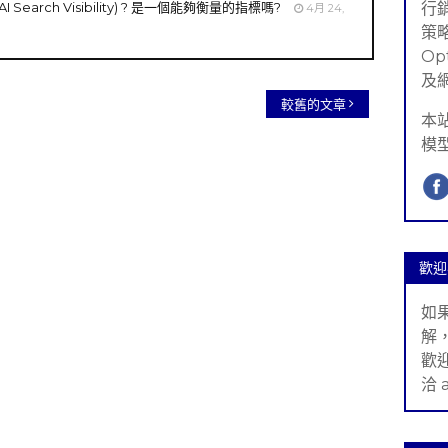
y，AI Search Visibility) ? 是一個能夠衡量的指標嗎?
行銷(
4月 24,
策略
Op
及
較舊的文章
本
模
歡迎
如
解
歡
洽 