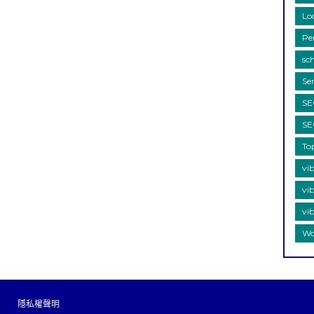
Lo
Per
sc
Se
S
S
To
vi
vi
vib
Wo
隱私權聲明