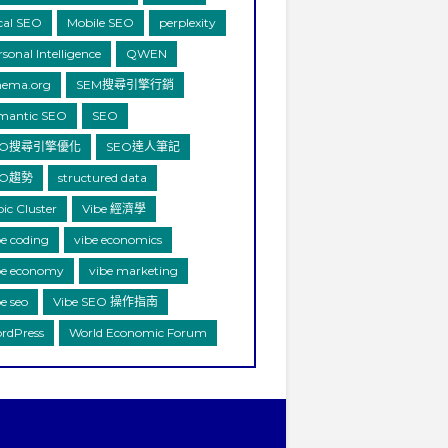
cal SEO
Mobile SEO
perplexity
sonal Intelligence
QWEN
hema.org
SEM搜尋引擎行銷
mantic SEO
SEO
EO搜尋引擎優化
SEO達人筆記
EO趨勢
structured data
pic Cluster
Vibe 經濟學
be coding
vibe economics
be economy
vibe marketing
e seo
Vibe SEO 操作指南
rdPress
World Economic Forum