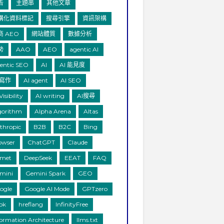
告
主題串
其他文章
構化資料標記
搜尋引擎
資訊架構
商 AEO
網站體質
數據分析
勢
AAO
AEO
agentic AI
entic SEO
AI
AI 能見度
 寫作
AI agent
AI SEO
Visibility
AI writing
AI搜尋
gorithm
Alpha Arena
Altas
thropic
B2B
B2C
Bing
owser
ChatGPT
Claude
met
DeepSeek
EEAT
FAQ
mini
Gemini Spark
GEO
ogle
Google AI Mode
GPTzero
ok
hreflang
InfinityFree
formation Architecture
llms.txt