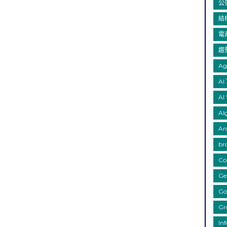
公
結
電
趨
Ag
AI
AI 
Al
An
br
Co
Ge
Go
Gr
In