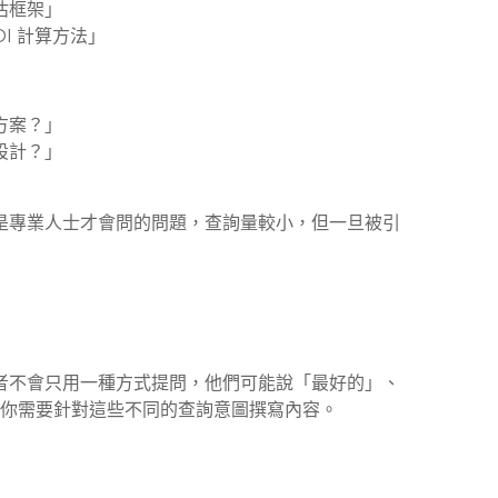
估框架」
OI 計算方法」
方案？」
設計？」
」
些是專業人士才會問的問題，查詢量較小，但一旦被引
 消費者不會只用一種方式提問，他們可能說「最好的」、
，你需要針對這些不同的查詢意圖撰寫內容。
）