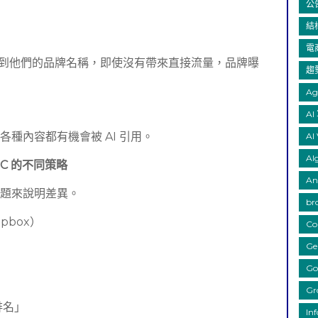
公
結
電
答中看到他們的品牌名稱，即使沒有帶來直接流量，品牌曝
趨
Ag
AI
種內容都有機會被 AI 引用。
AI 
Al
2C 的不同策略
An
主題來說明差異。
br
opbox）
Co
Ge
Go
Gr
排名」
In