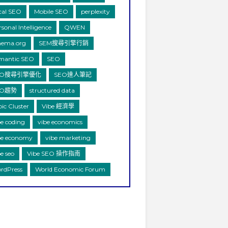
cal SEO
Mobile SEO
perplexity
sonal Intelligence
QWEN
hema.org
SEM搜尋引擎行銷
mantic SEO
SEO
EO搜尋引擎優化
SEO達人筆記
EO趨勢
structured data
pic Cluster
Vibe 經濟學
be coding
vibe economics
be economy
vibe marketing
e seo
Vibe SEO 操作指南
rdPress
World Economic Forum