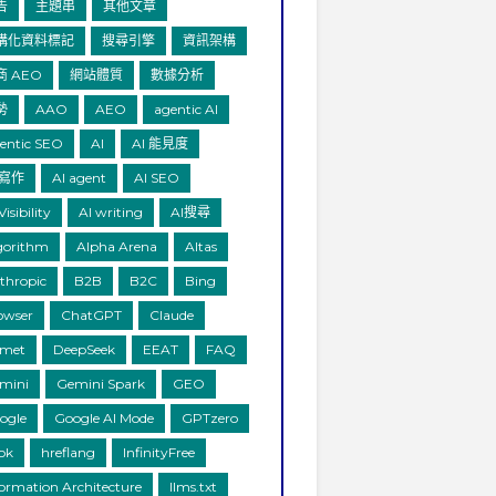
告
主題串
其他文章
構化資料標記
搜尋引擎
資訊架構
商 AEO
網站體質
數據分析
勢
AAO
AEO
agentic AI
entic SEO
AI
AI 能見度
 寫作
AI agent
AI SEO
Visibility
AI writing
AI搜尋
gorithm
Alpha Arena
Altas
thropic
B2B
B2C
Bing
owser
ChatGPT
Claude
met
DeepSeek
EEAT
FAQ
mini
Gemini Spark
GEO
ogle
Google AI Mode
GPTzero
ok
hreflang
InfinityFree
formation Architecture
llms.txt