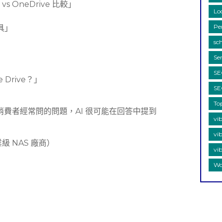
e vs OneDrive 比較」
Lo
」
Per
工具」
sc
Se
S
e Drive？」
S
To
是消費者經常問的問題，AI 很可能在回答中提到
vi
vi
級 NAS 廠商）
vib
Wo
」