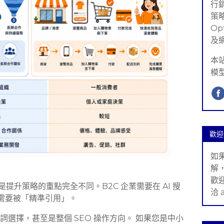
行銷(
策略
Op
及
本
模
歡迎
如
解
歡
要，但是提升策略的重點完全不同。B2C 企業需要在 AI 搜
洽 
業需要被「精準引用」。
選擇，甚至是整個 SEO 操作方向。 如果您是中小